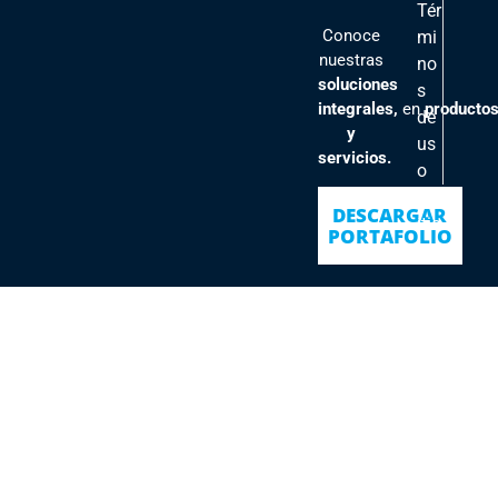
Tér
Conoce
mi
nuestras
no
soluciones
s
integrales,
en
producto
de
y
us
servicios.
o
Pol
DESCARGAR
ític
PORTAFOLIO
as