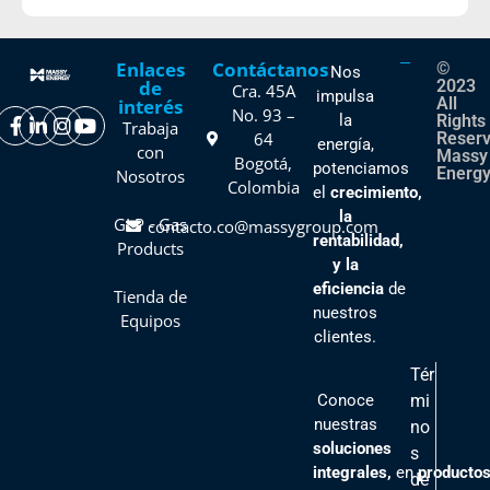
Enlaces
Contáctanos
©
Nos
de
2023
Cra. 45A
impulsa
All
interés
No. 93 –
la
Rights
Trabaja
64
Reser
energía,
con
Massy
Bogotá,
potenciamos
Energy
Nosotros
Colombia
el
crecimiento,
la
GLP - Gas
contacto.co@massygroup.com
rentabilidad,
Products
y la
eficiencia
de
Tienda de
nuestros
Equipos
clientes
.
Tér
Conoce
mi
nuestras
no
soluciones
s
integrales,
en
producto
de