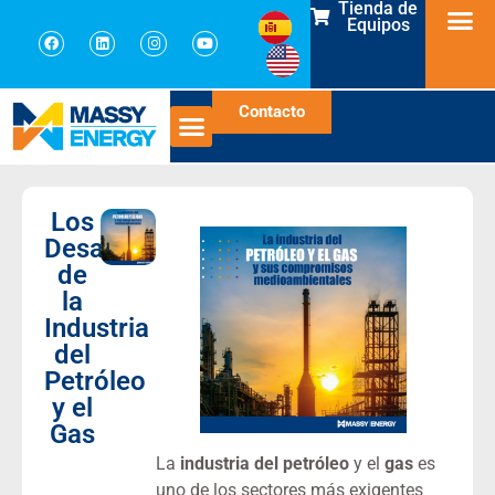
Tienda de
Equipos
Contacto
Los
Desafíos
de
la
Industria
del
Petróleo
y el
Gas
La
industria del petróleo
y el
gas
es
uno de los sectores más exigentes