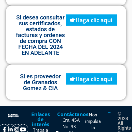
Si desea consultar
Haga clic aquí
sus certificados,
estados de
facturas y ordenes
de compra CON
FECHA DEL 2024
EN ADELANTE
Si es proveedor
Haga clic aquí
de Granados
Gomez & CIA
Enlaces
Contáctanos
©
Nos
de
2023
Cra. 45A
impulsa
All
interés
No. 93 –
la
Rights
Trabaja