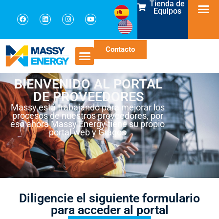
Tienda de
Equipos
Contacto
BIENVENIDO AL PORTAL
DE PROVEEDORES
Massy está trabajando para mejorar los
procesos de nuestros proveedores, por
eso ahora Massy Energy tiene su propio
portal web y Gragos
Diligencie el siguiente formulario
para acceder al portal