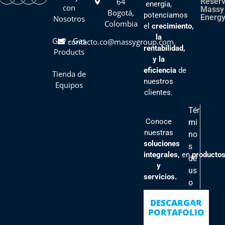
64
Reser
energía,
con
Massy
Bogotá,
potenciamos
Energy
Nosotros
Colombia
el
crecimiento,
la
GLP - Gas
contacto.co@massygroup.com
rentabilidad,
Products
y la
eficiencia
de
Tienda de
nuestros
Equipos
clientes
.
Tér
Conoce
mi
nuestras
no
soluciones
s
integrales,
en
producto
de
y
us
servicios.
o
Pol
DESCARGAR
ític
PORTAFOLIO
as