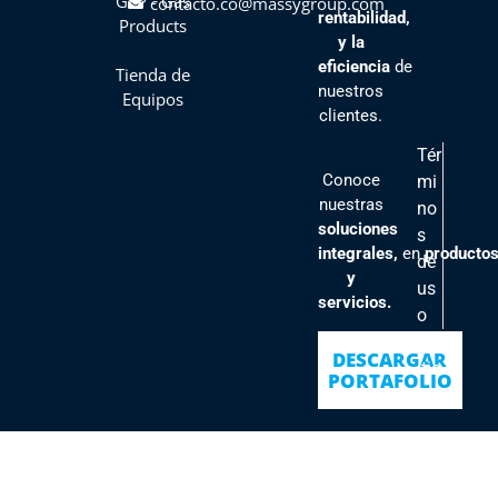
GLP - Gas
contacto.co@massygroup.com
rentabilidad,
Products
y la
eficiencia
de
Tienda de
nuestros
Equipos
clientes
.
Tér
Conoce
mi
nuestras
no
soluciones
s
integrales,
en
producto
de
y
us
servicios.
o
Pol
DESCARGAR
ític
PORTAFOLIO
as