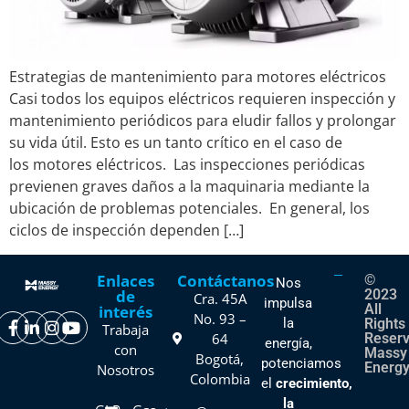
Estrategias de mantenimiento para motores eléctricos
Casi todos los equipos eléctricos requieren inspección y
mantenimiento periódicos para eludir fallos y prolongar
su vida útil. Esto es un tanto crítico en el caso de
los motores eléctricos. Las inspecciones periódicas
previenen graves daños a la maquinaria mediante la
ubicación de problemas potenciales. En general, los
ciclos de inspección dependen […]
Enlaces
Contáctanos
©
Nos
de
2023
Cra. 45A
impulsa
All
interés
No. 93 –
la
Rights
Trabaja
64
Reser
energía,
con
Massy
Bogotá,
potenciamos
Energy
Nosotros
Colombia
el
crecimiento,
la