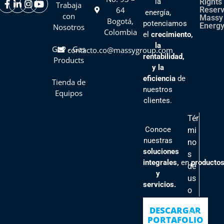
la
Rights
Trabaja
64
Reser
energía,
con
Massy
Bogotá,
potenciamos
Energy
Nosotros
Colombia
el
crecimiento,
la
GLP - Gas
contacto.co@massygroup.com
rentabilidad,
Products
y la
eficiencia
de
Tienda de
nuestros
Equipos
clientes
.
Tér
Conoce
mi
nuestras
no
soluciones
s
integrales,
en
producto
de
y
us
servicios.
o
Pol
DESCARGAR
ític
PORTAFOLIO