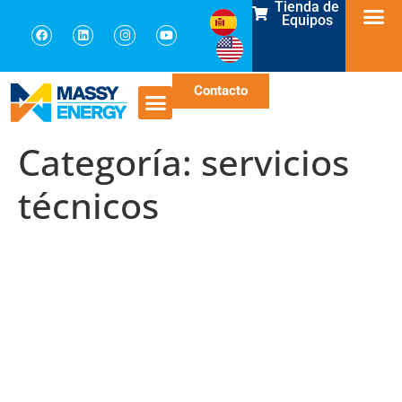
Tienda de
Equipos
Contacto
Categoría:
servicios
técnicos
Garantizando la Seguridad
en Procesos de Carga y
Transferencia de fluidos: La
Importancia de los
Acopladores de Corte de