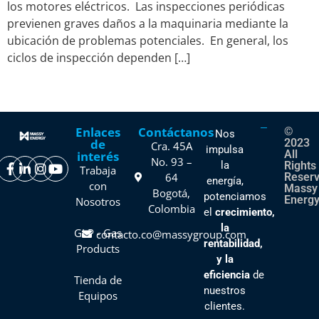
los motores eléctricos. Las inspecciones periódicas
previenen graves daños a la maquinaria mediante la
ubicación de problemas potenciales. En general, los
ciclos de inspección dependen […]
←
Anterior
Enlaces
Contáctanos
©
Nos
de
2023
Cra. 45A
impulsa
All
interés
No. 93 –
la
Rights
Trabaja
64
Reser
energía,
con
Massy
Bogotá,
potenciamos
Energy
Nosotros
Colombia
el
crecimiento,
la
GLP - Gas
contacto.co@massygroup.com
rentabilidad,
Products
y la
eficiencia
de
Tienda de
nuestros
Equipos
clientes
.