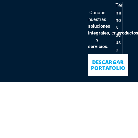
Tér
Conoce
mi
nuestras
no
soluciones
s
integrales,
en
producto
de
y
us
servicios.
o
Pol
DESCARGAR
ític
PORTAFOLIO
as