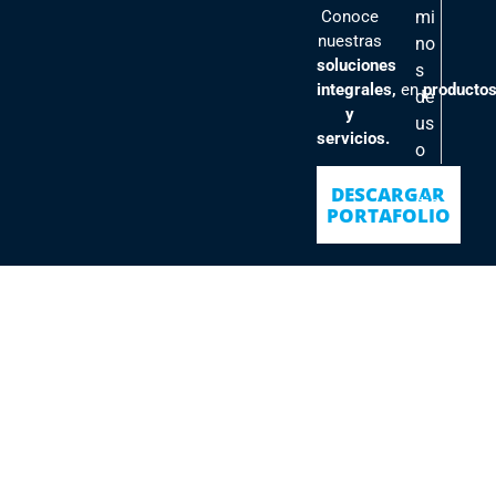
Conoce
mi
nuestras
no
soluciones
s
integrales,
en
producto
de
y
us
servicios.
o
Pol
DESCARGAR
ític
PORTAFOLIO
as