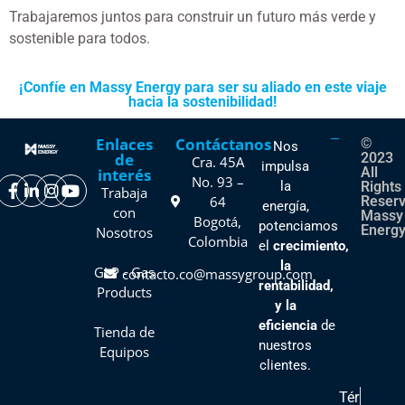
Trabajaremos juntos para construir un futuro más verde y
sostenible para todos.
¡Confíe en Massy Energy para ser su aliado en este viaje
hacia la sostenibilidad!
Enlaces
Contáctanos
©
Nos
de
2023
Cra. 45A
impulsa
All
interés
No. 93 –
la
Rights
Trabaja
64
Reser
energía,
con
Massy
Bogotá,
potenciamos
Energy
Nosotros
Colombia
el
crecimiento,
la
GLP - Gas
contacto.co@massygroup.com
rentabilidad,
Products
y la
eficiencia
de
Tienda de
nuestros
Equipos
clientes
.
Tér