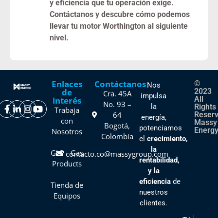
y eficiencia que tu operación exige.
Contáctanos y descubre cómo podemos
llevar tu motor Worthington al siguiente
nivel.
Enlaces
Contáctanos
©
Nos
de
2023
Cra. 45A
impulsa
All
interés
No. 93 –
la
Rights
Trabaja
64
Reser
energía,
con
Massy
Bogotá,
potenciamos
Energy
Nosotros
Colombia
el
crecimiento,
la
GLP - Gas
contacto.co@massygroup.com
rentabilidad,
Products
y la
eficiencia
de
Tienda de
nuestros
Equipos
clientes
.