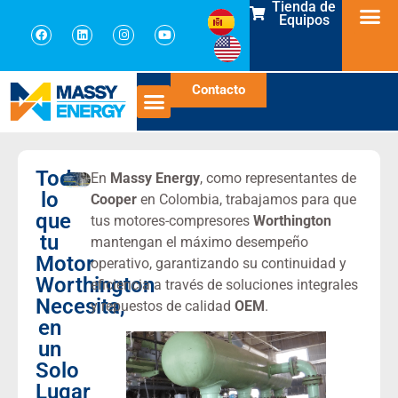
Tienda de
Equipos
Contacto
Todo
En
Massy Energy
, como representantes de
lo
Cooper
en Colombia, trabajamos para que
que
tus motores-compresores
Worthington
tu
mantengan el máximo desempeño
Motor
operativo, garantizando su continuidad y
Worthington
eficiencia a través de soluciones integrales
Necesita,
y repuestos de calidad
OEM
.
en
un
Solo
Lugar