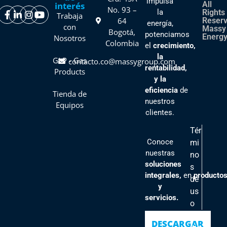
impulsa
All
interés
No. 93 –
la
Rights
Trabaja
64
Reser
energía,
con
Massy
Bogotá,
potenciamos
Energy
Nosotros
Colombia
el
crecimiento,
la
GLP - Gas
contacto.co@massygroup.com
rentabilidad,
Products
y la
eficiencia
de
Tienda de
nuestros
Equipos
clientes
.
Tér
Conoce
mi
nuestras
no
soluciones
s
integrales,
en
producto
de
y
us
servicios.
o
Pol
DESCARGAR