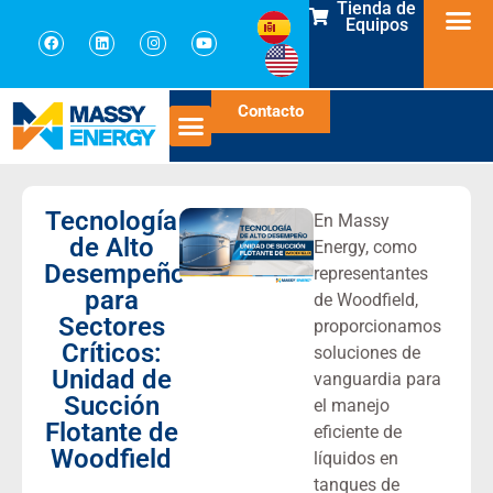
Tienda de
Equipos
Contacto
Tecnología
En Massy
de Alto
Energy, como
Desempeño
representantes
para
de Woodfield,
Sectores
proporcionamos
Críticos:
soluciones de
Unidad de
vanguardia para
Succión
el manejo
Flotante de
eficiente de
Woodfield
líquidos en
tanques de