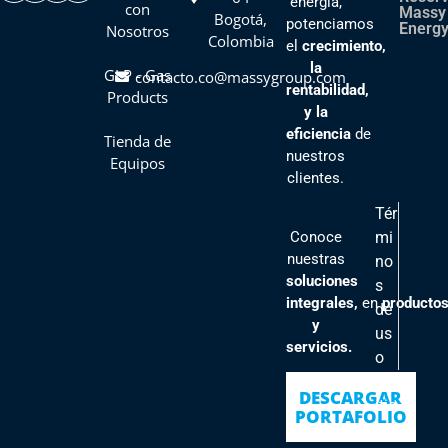
energía,
con
Massy
Bogotá,
potenciamos
Energy
Nosotros
Colombia
el
crecimiento,
la
GLP - Gas
contacto.co@massygroup.com
rentabilidad,
Products
y la
eficiencia
de
Tienda de
nuestros
Equipos
clientes
.
Tér
Conoce
mi
nuestras
no
soluciones
s
integrales,
en
producto
de
y
us
servicios.
o
Pol
DESCARGAR
ític
PORTAFOLIO
as