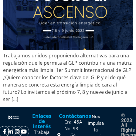
Trabajamos unidos proponiendo alternativas para una
regulación que le permita al GLP contribuir a una matriz
energética más limpia. 1er Summit Internacional de GLP
¿Quiere conocer los factores clave del GLP y el de qué
manera se concreta esta energía limpia de cara al
futuro? Lo invitamos el próximo 7, 8 y nueve de junio a
ser […]
Enlaces
Contáctanos
©
Nos
de
2023
Cra. 45A
impulsa
All
interés
No. 93 –
la
Rights
Trabaja
64
Reser