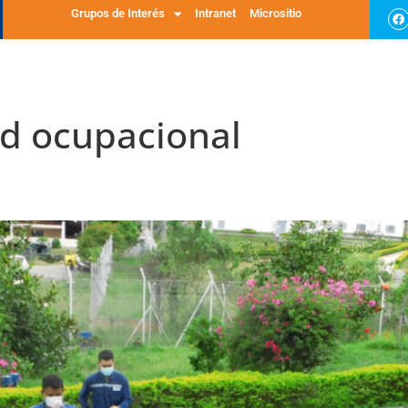
Grupos de Interés
Intranet
Micrositio
os
GLP
Sobre Nosotros
Nuestro Compromiso
Massy te Escucha
d ocupacional