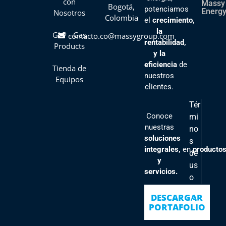
con
Massy
Bogotá,
potenciamos
Energy
Nosotros
Colombia
el
crecimiento,
la
GLP - Gas
contacto.co@massygroup.com
rentabilidad,
Products
y la
eficiencia
de
Tienda de
nuestros
Equipos
clientes
.
Tér
Conoce
mi
nuestras
no
soluciones
s
integrales,
en
producto
de
y
us
servicios.
o
Pol
DESCARGAR
ític
PORTAFOLIO
as