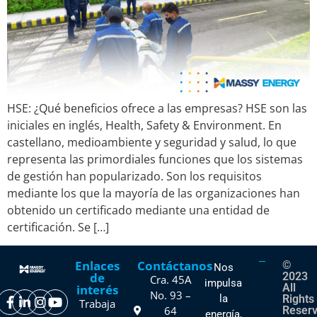
HSE: ¿Qué beneficios ofrece a las empresas? HSE son las
iniciales en inglés, Health, Safety & Environment. En
castellano, medioambiente y seguridad y salud, lo que
representa las primordiales funciones que los sistemas
de gestión han popularizado. Son los requisitos
mediante los que la mayoría de las organizaciones han
obtenido un certificado mediante una entidad de
certificación. Se […]
Enlaces
Contáctanos
©
Nos
de
2023
Cra. 45A
impulsa
All
interés
No. 93 –
la
Rights
Trabaja
64
Reser
energía,