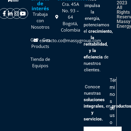
de
2023
Cra. 45A
impulsa
All
interés
No. 93 –
la
Rights
Trabaja
64
Reser
energía,
con
Massy
Bogotá,
potenciamos
Energy
Nosotros
Colombia
el
crecimiento,
la
GLP - Gas
contacto.co@massygroup.com
rentabilidad,
Products
y la
eficiencia
de
Tienda de
nuestros
Equipos
clientes
.
Tér
Conoce
mi
nuestras
no
soluciones
s
integrales,
en
producto
de
y
us
servicios.
o
Pol