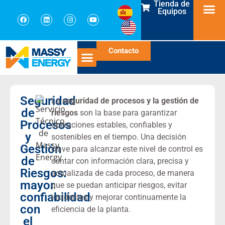
Tienda de
Equipos
Contacto
Seguridad
La
seguridad de procesos y la gestión de
de
riesgos
son la base para garantizar
Procesos
operaciones estables, confiables y
y
sostenibles en el tiempo. Una decisión
Gestión
clave para alcanzar este nivel de control es
de
contar con información clara, precisa y
Riesgos:
actualizada de cada proceso, de manera
mayor
que se puedan anticipar riesgos, evitar
confiabilidad
incidentes y mejorar continuamente la
con
eficiencia de la planta.
el