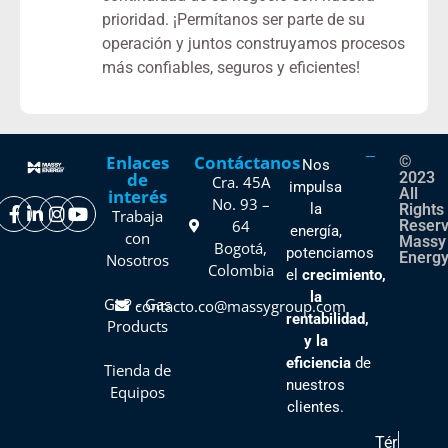
prioridad. ¡Permítanos ser parte de su
operación y juntos construyamos procesos
más confiables, seguros y eficientes!
Enlaces
Contáctanos
©
Nos
de
2023
Cra. 45A
impulsa
All
interés
No. 93 –
la
Rights
Trabaja
64
Reser
energía,
con
Massy
Bogotá,
potenciamos
Energy
Nosotros
Colombia
el
crecimiento,
la
GLP - Gas
contacto.co@massygroup.com
rentabilidad,
Products
y la
eficiencia
de
Tienda de
nuestros
Equipos
clientes
.
Tér