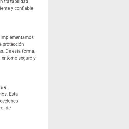
n trazabilidad
iente y confiable
lo, implementamos
e protección
as. De esta forma,
 entorno seguro y
a el
ios. Esta
pecciones
rol de