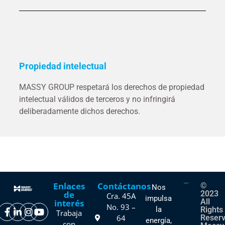
Propiedad intelectual
MASSY GROUP respetará los derechos de propiedad
intelectual válidos de terceros y no infringirá
deliberadamente dichos derechos.
Enlaces
Contáctanos
©
Nos
de
2023
Cra. 45A
impulsa
All
interés
No. 93 –
la
Rights
Trabaja
64
Reser
energía,
con