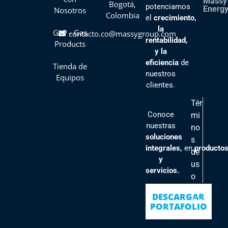
Massy
Bogotá,
potenciamos
Energy
Nosotros
Colombia
el
crecimiento,
la
GLP - Gas
contacto.co@massygroup.com
rentabilidad,
Products
y la
eficiencia
de
Tienda de
nuestros
Equipos
clientes
.
Tér
Conoce
mi
nuestras
no
soluciones
s
integrales,
en
producto
de
y
us
servicios.
o
Pol
DESCARGAR
ític
PORTAFOLIO
as