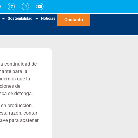
Sostenibilidad
Noticias
Contacto
la continuidad de
nante para la
endemos que la
uciones de
nca se detenga.
s en producción,
esta razón, contar
lave para sostener