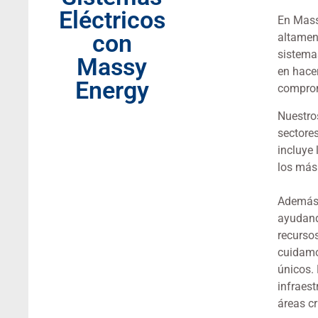
Eléctricos
En Mass
con
altamen
sistemas
Massy
en hacer
Energy
comprom
Nuestro
sectores
incluye 
los más
Además,
ayudand
recurso
cuidamos
únicos.
infraest
áreas cr