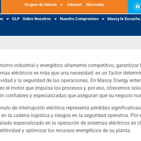
Grupos de Interés
Intranet
Micrositio
os
GLP
Sobre Nosotros
Nuestro Compromiso
Massy te Escucha
torno industrial y energético altamente competitivo, garantizar 
temas eléctricos es más que una necesidad: es un factor determi
ividad y la seguridad de las operaciones. En Massy Energy ent
es el motor que impulsa los procesos y, por eso, ofrecemos sol
ón confiables y especializadas que aseguran que su negocio nu
uto de interrupción eléctrica representa pérdidas significativa
 en la cadena logística y riesgos en la seguridad operativa. Por 
liado especializado en la operación de sistemas eléctricos es c
titividad y optimizar los recursos energéticos de su planta.