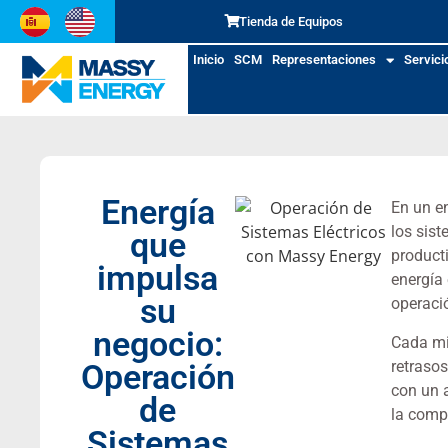
Tienda de Equipos
Inicio
SCM
Representaciones
Servici
Energía
En un en
los sis
que
product
impulsa
energía 
su
operaci
negocio:
Cada min
retrasos
Operación
con un a
de
la compe
Sistemas