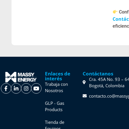
Conf
Contác
eficien
Enlaces de
Contáctanos
interés
Cra. 45A No. 93 – 6
Trabaja con
Bogotá, Colombia
Nosotros
contacto.co@massy
GLP - Gas
Products
Tienda de
Equipos