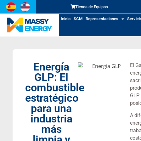
Tienda de Equipos
Inicio
SCM
Representaciones
Servici
Energía
El G
ener
GLP: El
sacri
combustible
prod
estratégico
GLP 
posi
para una
A di
industria
ener
más
trab
limpia y
cost