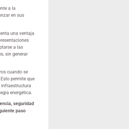
nte a la
anzar en sus
senta una ventaja
 presentaciones
ptarse a las
s, sin generar
uros cuando se
 Esto permite que
 infraestructura
tegia energética.
encia, seguridad
iguiente paso