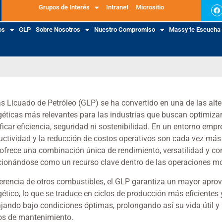
Grupos de Interés
Intranet
Micrositio
os
GLP
Sobre Nosotros
Nuestro Compromiso
Massy te Escucha
as Licuado de Petróleo (GLP) se ha convertido en una de las alte
géticas más relevantes para las industrias que buscan optimiza
ficar eficiencia, seguridad ni sostenibilidad. En un entorno empr
uctividad y la reducción de costos operativos son cada vez más 
ofrece una combinación única de rendimiento, versatilidad y con
cionándose como un recurso clave dentro de las operaciones m
ferencia de otros combustibles, el GLP garantiza un mayor apr
gético, lo que se traduce en ciclos de producción más eficientes
ajando bajo condiciones óptimas, prolongando así su vida útil y
os de mantenimiento.