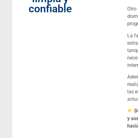
confiable
Otro
dism
prog
La f
estr
tanq
nece
inte
Adem
real
las 
actu
D
y so
haci