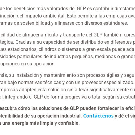
 de los beneficios más valorados del GLP es contribuir directame
inución del impacto ambiental. Esto permite a las empresas av
ramas de sostenibilidad y alinearse con diversos estándares.
acilidad de almacenamiento y transporte del GLP también repre
atégica. Gracias a su capacidad de ser distribuido en diferentes
ues estacionarios, cilindros o sistemas a gran escala puede ada
sidades particulares de industrias pequeñas, medianas o grande
rrupciones en su operación
ás, su instalación y mantenimiento son procesos ágiles y seg
izan bajo normativas técnicas y con un proveedor especializado.
empresas adopten esta solución sin alterar significativamente su
al, integrando el GLP de forma progresiva o total según su estra
escubra cómo las soluciones de GLP pueden fortalecer la efici
Contáctenos
stenibilidad de su operación industrial.
y dé el s
a una energía más limpia y confiable.