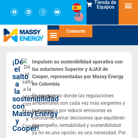
Tienda de
Equipos
Contacto
¡Dé
Impulsen su sostenibilidad operativa con
el
las soluciones Superior y AJAX de
salto
Cooper, representadas por Massy Energy
a
en Colombia
la
En un entorno donde las regulaciones
sostenibilidad
ambientales son cada vez más exigentes y
con
la exigencia por reducir emisiones es
Massy Energy
constante, tomar decisiones que equilibren
y
desempeño, rentabilidad y sostenibilidad
Cooper!
ya no es una opción, es una necesidad. Por