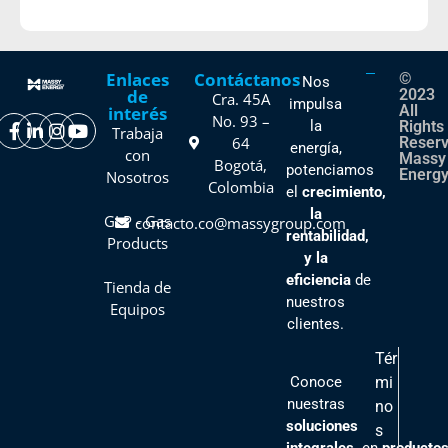
Enlaces
Contáctanos
©
Nos
de
2023
Cra. 45A
impulsa
All
interés
No. 93 –
la
Rights
Trabaja
64
Reser
energía,
con
Massy
Bogotá,
potenciamos
Energy
Nosotros
Colombia
el
crecimiento,
la
GLP - Gas
contacto.co@massygroup.com
rentabilidad,
Products
y la
eficiencia
de
Tienda de
nuestros
Equipos
clientes
.
Tér
Conoce
mi
nuestras
no
soluciones
s