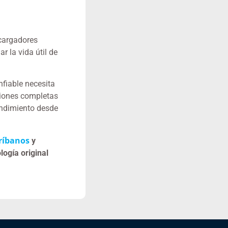
 cargadores
 la vida útil de
fiable necesita
ciones completas
ndimiento desde
ríbanos
y
ogía original