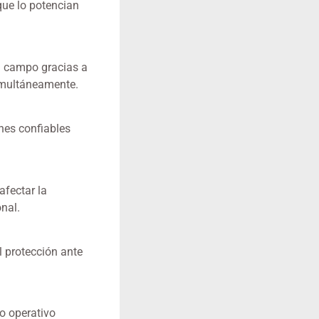
que lo potencian
n campo gracias a
simultáneamente.
nes confiables
afectar la
nal.
l protección ante
o operativo