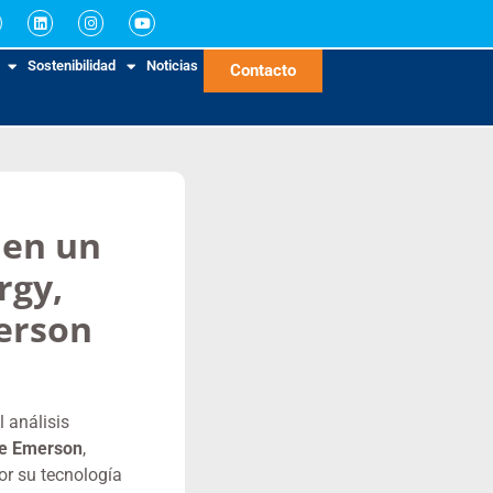
Sostenibilidad
Noticias
Contacto
 en un
rgy,
erson
l análisis
e Emerson
,
or su tecnología