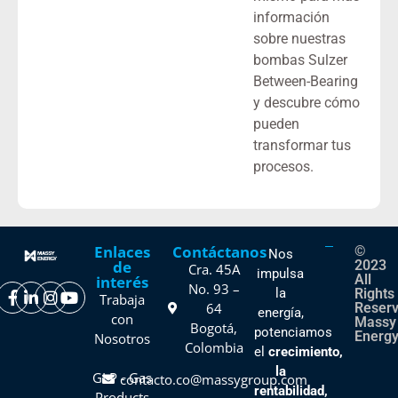
información
sobre nuestras
bombas Sulzer
Between-Bearing
y descubre cómo
pueden
transformar tus
procesos.
Enlaces
Contáctanos
©
Nos
de
2023
Cra. 45A
impulsa
All
interés
No. 93 –
la
Rights
Trabaja
64
Reser
energía,
con
Massy
Bogotá,
potenciamos
Energy
Nosotros
Colombia
el
crecimiento,
la
GLP - Gas
contacto.co@massygroup.com
rentabilidad,
Products