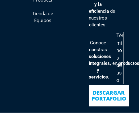
y la
eficiencia
de
Tienda de
nuestros
Equipos
clientes
.
Tér
Conoce
mi
nuestras
no
soluciones
s
integrales,
en
producto
de
y
us
servicios.
o
Pol
DESCARGAR
ític
PORTAFOLIO
as