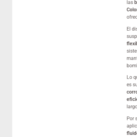
las
b
Colo
ofre
El d
susp
flexi
sist
mant
bomb
Lo q
es s
corr
efic
larg
Por 
apli
flui