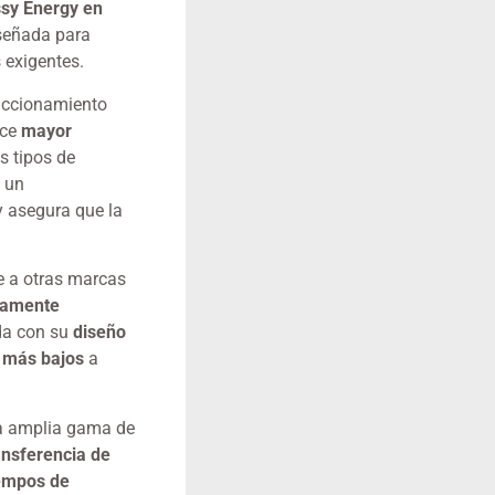
sy Energy en
señada para
 exigentes.
 accionamiento
ece
mayor
es tipos de
e un
y asegura que la
e a otras marcas
ltamente
da con su
diseño
 más bajos
a
a amplia gama de
ansferencia de
iempos de