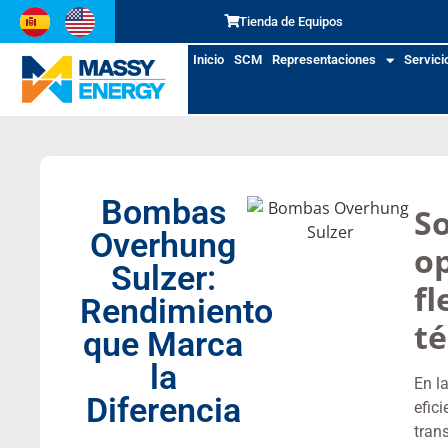
Tienda de Equipos
Inicio
SCM
Representaciones
Servici
Bombas
So
Overhung
op
Sulzer:
fl
Rendimiento
té
que Marca
la
En l
Diferencia
efic
trans