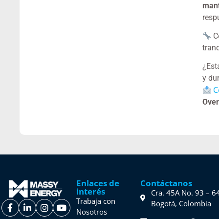
mant
resp
Co
tran
¿Est
y du
C
Over
Enlaces de
Contáctanos
interés
Cra. 45A No. 93 – 6
Trabaja con
Bogotá, Colombia
Nosotros