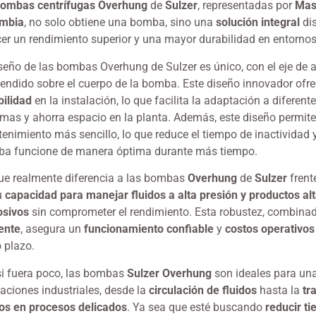
ombas centrífugas Overhung
de
Sulzer
, representadas por
Mas
mbia
, no solo obtiene una bomba, sino una
solución integral
di
cer un rendimiento superior y una mayor durabilidad en entornos
iseño de las bombas Overhung de Sulzer es único, con el eje de
endido sobre el cuerpo de la bomba. Este diseño innovador ofr
bilidad
en la instalación, lo que facilita la adaptación a diferent
emas y ahorra espacio en la planta. Además, este diseño permit
enimiento más sencillo, lo que reduce el tiempo de inactividad 
a funcione de manera óptima durante más tiempo.
ue realmente diferencia a las bombas
Overhung
de
Sulzer
frent
u
capacidad para manejar fluidos a alta presión y productos a
osivos
sin comprometer el rendimiento. Esta robustez, combina
iente
, asegura un
funcionamiento confiable
y
costos operativos
o plazo.
si fuera poco, las bombas
Sulzer Overhung
son ideales para un
caciones industriales, desde la
circulación de fluidos
hasta la
tr
dos en procesos delicados
. Ya sea que esté buscando
reducir t