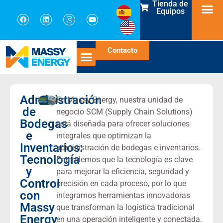
Tienda de
Equipos
Contacto
Administración
En Massy Energy, nuestra unidad de
de
negocio SCM (Supply Chain Solutions)
Bodegas
está diseñada para ofrecer soluciones
e
integrales que optimizan la
Inventarios:
administración de bodegas e inventarios.
Tecnología
Entendemos que la tecnología es clave
y
para mejorar la eficiencia, seguridad y
Control
precisión en cada proceso, por lo que
con
integramos herramientas innovadoras
Massy
que transforman la logística tradicional
Energy
en una operación inteligente y conectada.