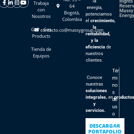
la
Rights
Trabaja
64
Reser
energía,
con
Massy
Bogotá,
potenciamos
Energy
Nosotros
Colombia
el
crecimiento,
la
GLP - Gas
contacto.co@massygroup.com
rentabilidad,
Products
y la
eficiencia
de
Tienda de
nuestros
Equipos
clientes
.
Tér
Conoce
mi
nuestras
no
soluciones
s
integrales,
en
producto
de
y
us
servicios.
o
Pol
DESCARGAR
ític
PORTAFOLIO