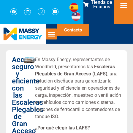
Tienda de
Equipos
Contacto
Acceso
En Massy Energy, representantes de
seguro
Woodfield, presentamos las
Escaleras
y
Plegables de Gran Acceso (LAFS)
, una
eficiente
solución diseñada para garantizar la
con
seguridad y eficiencia en operaciones de
las
carga, inspección, muestreo o ventilación
Escaleras
en vehículos como camiones cisterna,
Plegables
vagones de ferrocarril o contenedores de
de
tanque ISO.
Gran
¿Por qué elegir las LAFS?
Acceso