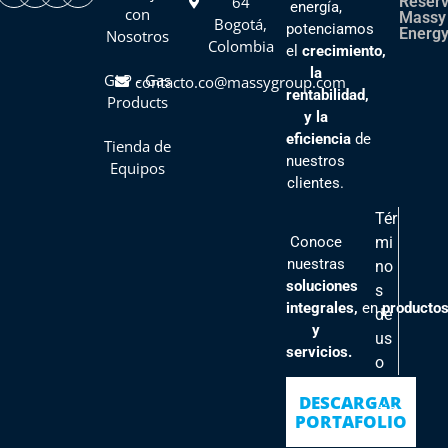
64
Reser
energía,
con
Massy
Bogotá,
potenciamos
Energy
Nosotros
Colombia
el
crecimiento,
la
GLP - Gas
contacto.co@massygroup.com
rentabilidad,
Products
y la
eficiencia
de
Tienda de
nuestros
Equipos
clientes
.
Tér
Conoce
mi
nuestras
no
soluciones
s
integrales,
en
producto
de
y
us
servicios.
o
Pol
DESCARGAR
ític
PORTAFOLIO
as