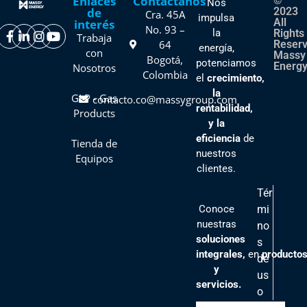
Enlaces
Contáctanos
©
Nos
de
2023
Cra. 45A
impulsa
All
interés
No. 93 –
la
Rights
Trabaja
64
Reser
energía,
con
Massy
Bogotá,
potenciamos
Energy
Nosotros
Colombia
el
crecimiento,
la
GLP - Gas
contacto.co@massygroup.com
rentabilidad,
Products
y la
eficiencia
de
Tienda de
nuestros
Equipos
clientes
.
Tér
Conoce
mi
nuestras
no
soluciones
s
integrales,
en
producto
de
y
us
servicios.
o