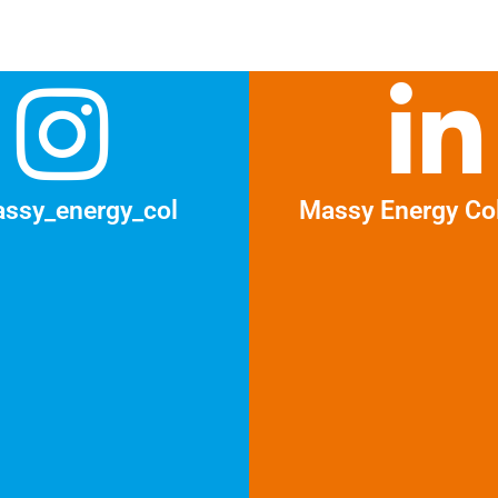
ssy_energy_col
Massy Energy Co