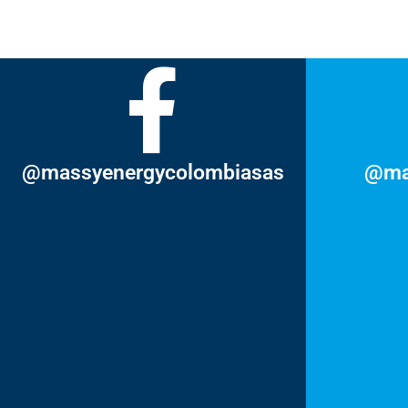
@massyenergycolombiasas
@ma